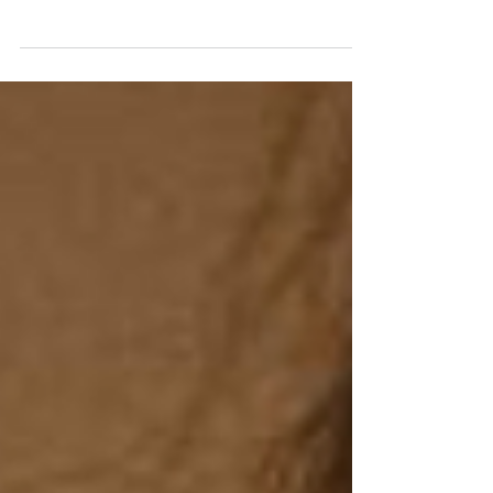
yine. Endişeliyim. Ya da dümdüz diyeyim:
bayağı korkuyorum. Arada bacaklarım titriyor
yine. Aslınd